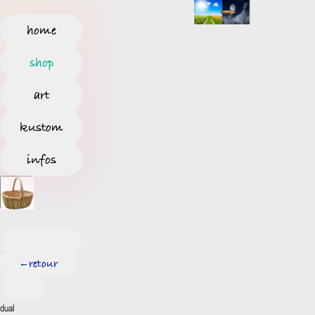
home
shop
art
kustom
infos
retour
←
dual