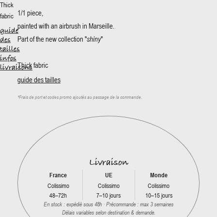
Thick
1/1 piece,
fabric
painted with an airbrush in Marseille.
guide
Part of the new collection "
shiny
"
des
tailles
infos
Thick fabric
livraisons
guide des tailles
*
Frais de port et codes promo ajoutés au passage de la commande.
Livraison
France
UE
Monde
Colissimo
Colissimo
Colissimo
48–72h
7–10 jours
10–15 jours
En stock : expédié sous 48h · Précommande : max 3 semaines
Délais variables selon destination & demande.