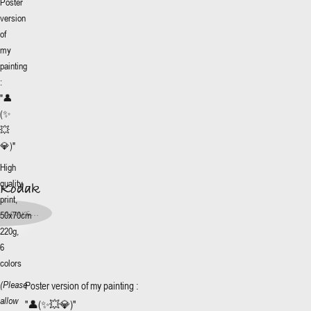
Poster
version
of
my
painting
:
"
👤
(✨
💥
More
💎)
"
+
 Kodak
High
quality
 Kodak
0€
*
print,
0€
*
 cours...
50x70cm
t en
s...
220g,
6
colors
Poster version of my painting :
(Please
allow
"
👤(✨💥💎)
"