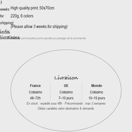
3
High quality print, 50x70cm
weeks
220g, 6 colors
for
shipping)
(Please allow 3 weeks for shipping)
infos
livraisons
*
Frais de port et codes promo ajoutés au passage de la commande.
Livraison
France
UE
Monde
Colissimo
Colissimo
Colissimo
48–72h
7–10 jours
10–15 jours
En stock : expédié sous 48h · Précommande : max 3 semaines
Délais variables selon destination & demande.