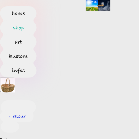
home
shop
art
kustom
infos
retour
←