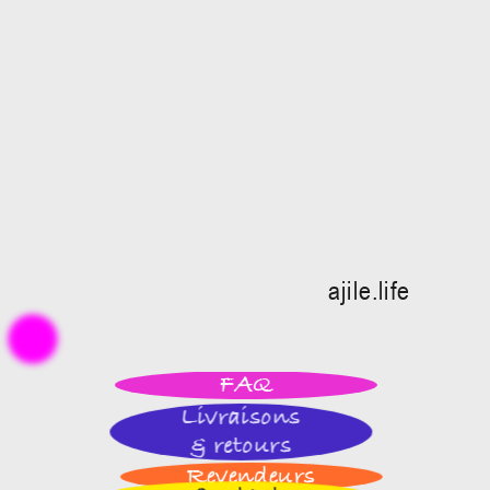
ajile.life
FAQ
Livraisons
& retours
Revendeurs