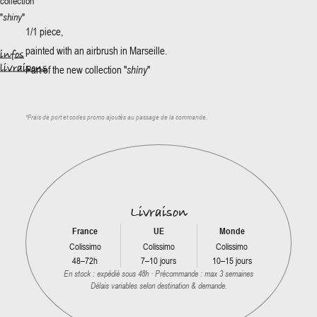
collection
"
shiny
"
1/1 piece,
painted with an airbrush in Marseille.
infos
livraisons
Part of the new collection "
shiny
"
*
Frais de port et codes promo ajoutés au passage de la commande.
Livraison
France
UE
Monde
Colissimo
Colissimo
Colissimo
48–72h
7–10 jours
10–15 jours
En stock : expédié sous 48h · Précommande : max 3 semaines
Délais variables selon destination & demande.