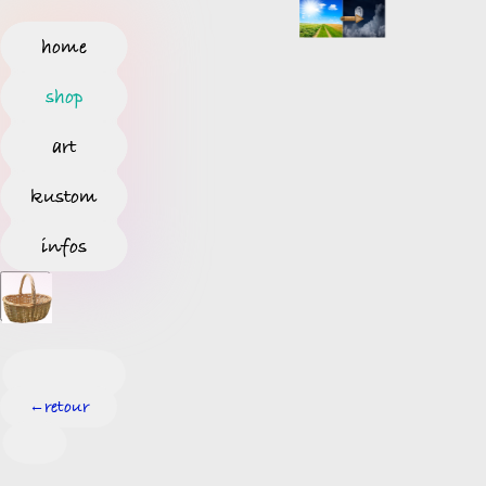
home
shop
art
kustom
infos
retour
←