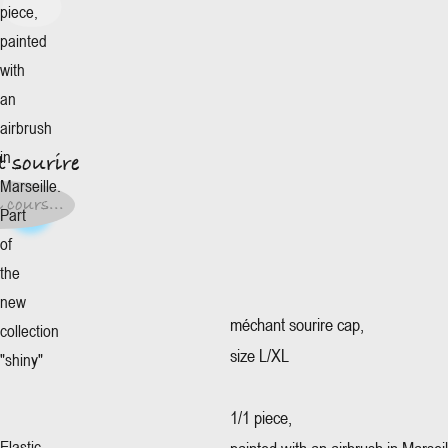
piece,
painted
with
More
+
 sourire
an
airbrush
0€
*
in
 sourire
lle
:
Marseille.
0€
*
 cours...
Part
 cours...
of
the
new
méchant sourire cap,
collection
size L/XL
"shiny"
1/1 piece,
Elastic,