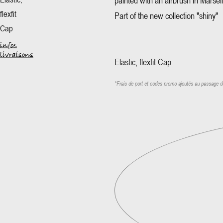
painted with an airbrush in Marseil
flexfit
Part of the new collection "shiny"
Cap
infos
livraisons
Elastic, flexfit Cap
*
Frais de port et codes promo ajoutés au passage 