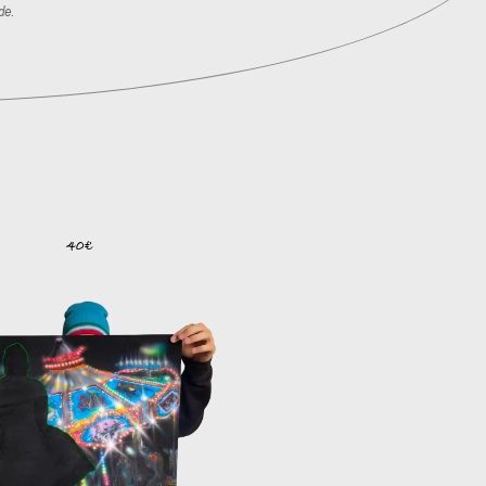
de.
40€