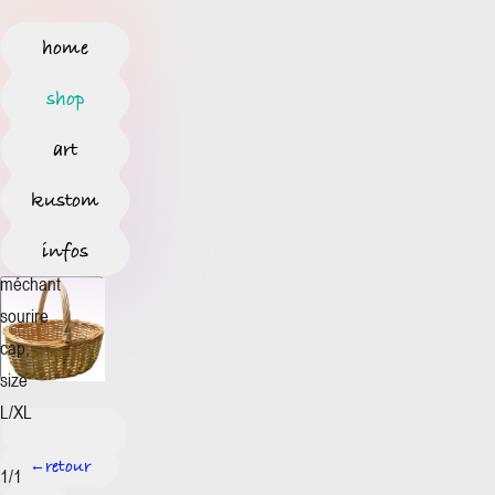
home
shop
art
kustom
infos
méchant
sourire
cap,
size
L/XL
retour
←
1/1