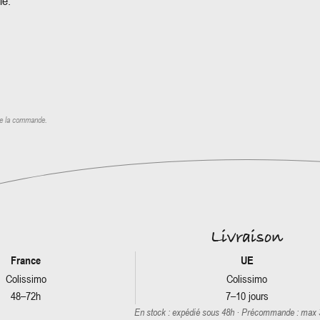
le.
de la commande.
Livraison
France
UE
Colissimo
Colissimo
48–72h
7–10 jours
En stock : expédié sous 48h · Précommande : max