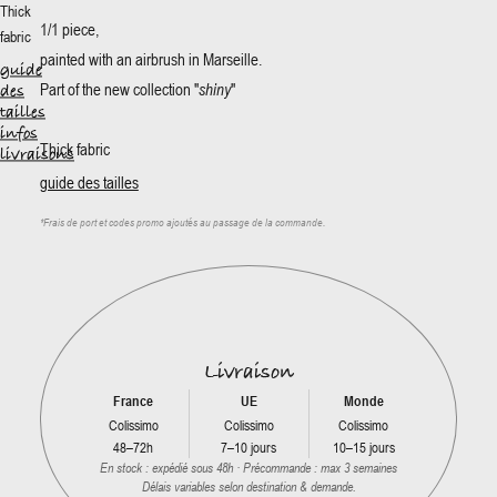
Thick
1/1 piece,
fabric
painted with an airbrush in Marseille.
guide
Part of the new collection "
shiny
"
des
tailles
infos
Thick fabric
livraisons
guide des tailles
*
Frais de port et codes promo ajoutés au passage de la commande.
Livraison
France
UE
Monde
Colissimo
Colissimo
Colissimo
48–72h
7–10 jours
10–15 jours
En stock : expédié sous 48h · Précommande : max 3 semaines
Délais variables selon destination & demande.