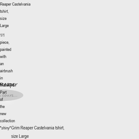
Reaper
Castelvania
tshirt,
size
Large
1/1
piece,
painted
with
More
an
+
Reaper
airbrush
5€
*
in
Reaper
Marseille.
lle
:
Part
5€
*
 cours...
of
t en
the
s...
new
collection
Grim Reaper
Castelvania tshirt,
"
shiny
"
size Large