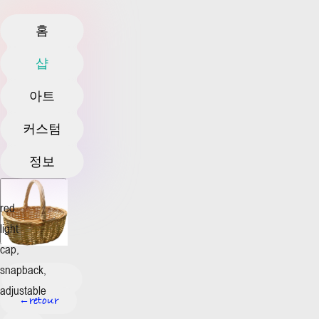
홈
샵
아트
커스텀
정보
red
light
cap,
snapback,
adjustable
retour
←