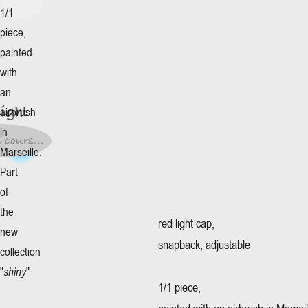
1/1
piece,
More
painted
+
light
with
an
0€
*
light
airbrush
이즈
:
in
0€
*
 cours...
Marseille.
 cours...
Part
of
the
red light cap,
new
snapback, adjustable
collection
"
shiny
"
1/1 piece,