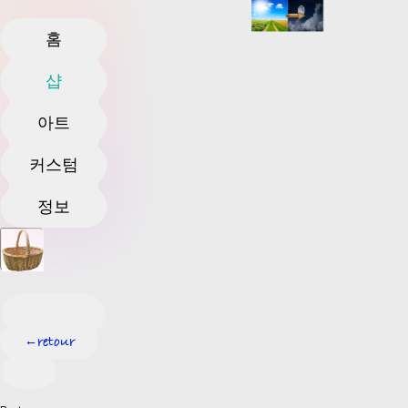
홈
샵
아트
커스텀
정보
retour
←