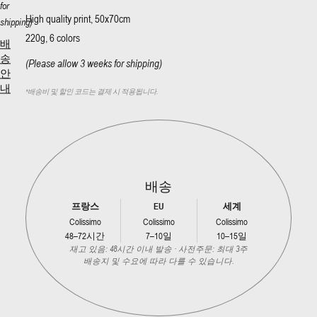
for
High quality print, 50x70cm
shipping)
220g, 6 colors
배
송
(Please allow 3 weeks for shipping)
안
내
*
배송비 및 할인 코드는 결제 시 적용됩니다.
배송
프랑스
EU
세계
Colissimo
Colissimo
Colissimo
48–72시간
7–10일
10–15일
재고 있음: 48시간 이내 발송 · 사전주문: 최대 3주
배송지 및 수요에 따라 다를 수 있습니다.