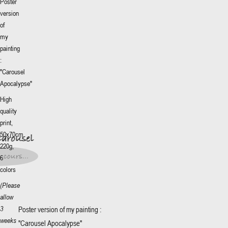
Poster
version
of
my
painting
:
"Carousel
Apocalypse"
High
More
+
quality
Carousel
print,
50x70cm
Carousel
0€
*
220g,
0€
*
 cours...
6
t en
s...
colors
(Please
allow
Poster version of my painting :
3
weeks
"Carousel Apocalypse"