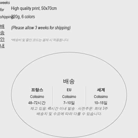
weeks
High quality print, 50x70cm
for
220g, 6 colors
shipping)
배
(Please allow 3 weeks for shipping)
송
안
*
배송비 및 할인 코드는 결제 시 적용됩니다.
내
배송
프랑스
EU
세계
Colissimo
Colissimo
Colissimo
48–72시간
7–10일
10–15일
재고 있음: 48시간 이내 발송 · 사전주문: 최대 3주
배송지 및 수요에 따라 다를 수 있습니다.