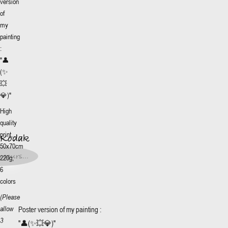
version
of
my
painting
:
"
👤
(✨
💥
💎)
"
More
+
High
 Kodak
quality
print,
 Kodak
0€
*
50x70cm
0€
*
 cours...
220g,
t en
s...
6
colors
(Please
Poster version of my painting :
allow
3
"
👤(✨💥💎)
"