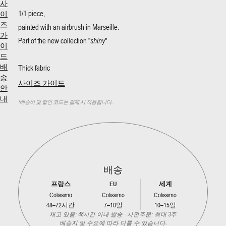
사
1/1 piece,
이
즈
painted with an airbrush in Marseille.
가
Part of the new collection "
shiny
"
이
드
Thick fabric
배
송
사이즈 가이드
안
내
*
배송비 및 할인 코드는 결제 시 적용됩니다.
배송
프랑스
EU
세계
Colissimo
Colissimo
Colissimo
48–72시간
7–10일
10–15일
재고 있음: 48시간 이내 발송 · 사전주문: 최대 3주
배송지 및 수요에 따라 다를 수 있습니다.