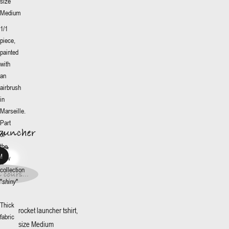
size
Medium
1/1
piece,
painted
with
an
airbrush
launcher
in
More
+
8€
*
Marseille.
Part
이즈
:
launcher
of
the
M
8€
*
M
new
/1
/1
collection
 cours...
"
shiny
"
t en
s...
Thick
rocket launcher tshirt,
fabric
size Medium