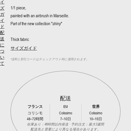
イ
1/1 piece,
ズ
ガ
painted with an airbrush in Marseille.
イ
Part of the new collection "
shiny
"
ド
配
Thick fabric
送
に
サイズガイド
つ
い
*
送料と割引コードはチェックアウト時に適用されます。
て
配送
フランス
EU
世界
コリシモ
Colissimo
Colissimo
48–72時間
7–10日
10–15日
在庫あり：48時間以内発送 · 予約注文：最大3週間
配送先と需要により異なる場合があります。