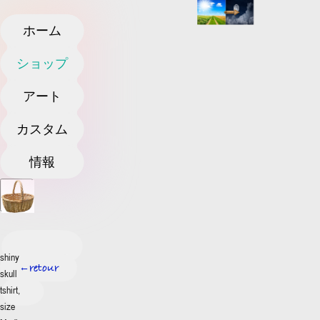
ホーム
ショップ
アート
カスタム
情報
shiny
retour
←
skull
tshirt,
size