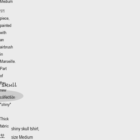
Medium
1/1
piece,
painted
with
an
airbrush
in
Marseille.
More
+
 skull
Part
of
0€
*
the
 skull
イズ
:
new
0€
*
 cours...
collection
t en
"
shiny
"
s...
Thick
fabric
shiny skull tshirt,
サ
size Medium