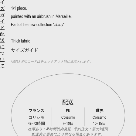
イ
1/1 piece,
ズ
ガ
painted with an airbrush in Marseille.
イ
Part of the new collection "
shiny
"
ド
配
Thick fabric
送
に
サイズガイド
つ
い
*
送料と割引コードはチェックアウト時に適用されます。
て
配送
フランス
EU
世界
コリシモ
Colissimo
Colissimo
48–72時間
7–10日
10–15日
在庫あり：48時間以内発送 · 予約注文：最大3週間
配送先と需要により異なる場合があります。