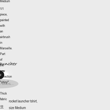
Medium
1/1
piece,
painted
with
an
airbrush
in
launcher
Marseille.
More
+
8€
*
Part
of
イズ
:
launcher
the
new
M
8€
*
M
collection
/1
/1
"
shiny
"
 cours...
t en
Thick
s...
fabric
rocket launcher tshirt,
サ
size Medium