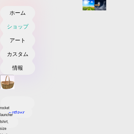
ホーム
ショップ
アート
カスタム
情報
rocket
retour
←
launcher
tshirt,
size