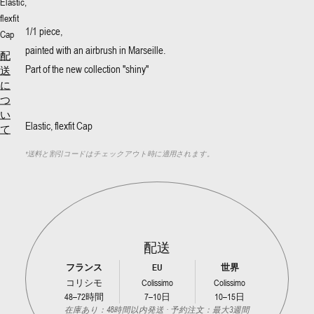
Elastic,
flexfit
1/1 piece,
Cap
painted with an airbrush in Marseille.
配
Part of the new collection "shiny"
送
に
つ
い
Elastic, flexfit Cap
て
*
送料と割引コードはチェックアウト時に適用されます。
配送
フランス
EU
世界
コリシモ
Colissimo
Colissimo
48–72時間
7–10日
10–15日
在庫あり：48時間以内発送 · 予約注文：最大3週間