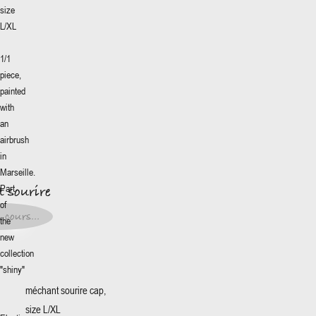
size
L/XL
1/1
piece,
painted
with
an
airbrush
More
+
 sourire
in
Marseille.
0€
*
Part
 sourire
イズ
:
of
0€
*
 cours...
the
t en
new
s...
collection
"shiny"
méchant sourire cap,
size L/XL