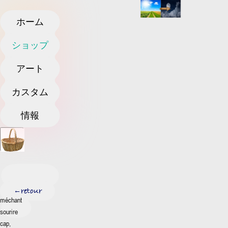
ホーム
ショップ
アート
カスタム
情報
retour
←
méchant
sourire
cap,