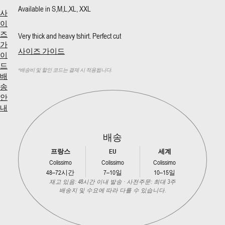
Available in S,M,L,XL, XXL
사
이
즈
Very thick and heavy tshirt. Perfect cut
가
사이즈 가이드
이
드
*
배송비 및 할인 코드는 결제 시 적용됩니다.
배
송
안
내
배송
프랑스
EU
세계
Colissimo
Colissimo
Colissimo
48–72시간
7–10일
10–15일
재고 있음: 48시간 이내 발송 · 사전주문: 최대 3주
배송지 및 수요에 따라 다를 수 있습니다.