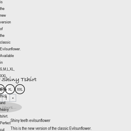
is
the
new
version
of
the
classic
Evilsunflower.
ower Shiny
Available
irt
More
+
in
5€
*
S,M,L,XL,
XXL
이즈
:
 Shiny Tshirt
L
XL
XXL
5€
*
Very
L
XL
XXL
thick
1
+
1
+
and
 cours...
heavy
t en
tshirt.
s...
Shiny teeth evilsunflower
Perfect
This is the new version of the classic Evilsunflower.
cut