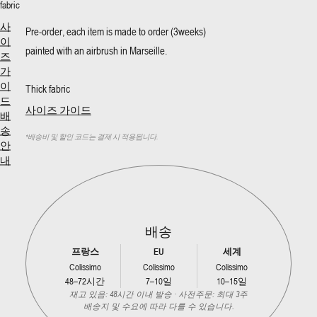
fabric
사
Pre-order, each item is made to order (3weeks)
이
painted with an airbrush in Marseille.
즈
가
이
Thick fabric
드
사이즈 가이드
배
송
*
배송비 및 할인 코드는 결제 시 적용됩니다.
안
내
배송
프랑스
EU
세계
Colissimo
Colissimo
Colissimo
48–72시간
7–10일
10–15일
재고 있음: 48시간 이내 발송 · 사전주문: 최대 3주
배송지 및 수요에 따라 다를 수 있습니다.