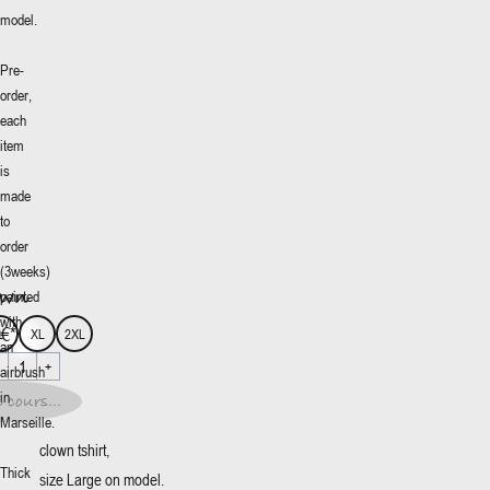
model.
Pre-
order,
each
item
is
made
own
More
to
+
0€
*
order
(3weeks)
이즈
:
own
painted
L
XL
2XL
with
0€
*
L
XL
2XL
an
1
+
1
+
airbrush
in
 cours...
t en
s...
Marseille.
clown tshirt,
Thick
size Large on model.