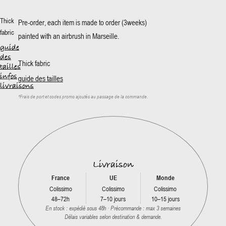
Thick
Pre-order, each item is made to order (3weeks)
fabric
painted with an airbrush in Marseille.
guide
des
Thick fabric
tailles
infos
guide des tailles
livraisons
*
Frais de port et codes promo ajoutés au passage de la commande.
Livraison
France
UE
Monde
Colissimo
Colissimo
Colissimo
48–72h
7–10 jours
10–15 jours
En stock : expédié sous 48h · Précommande : max 3 semaines
Délais variables selon destination & demande.