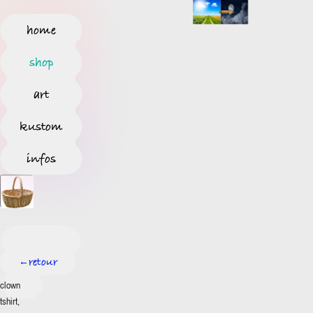
home
shop
art
kustom
infos
retour
←
clown
tshirt,